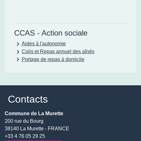
CCAS - Action sociale
keyboard_arrow_right
Aides à l'autonomie
keyboard_arrow_right
Colis et Repas annuel des aînés
keyboard_arrow_right
Portage de repas à domicile
Contacts
Commune de La Murette
200 rue du Bourg
38140 La Murette - FRANCE
+33 4 76 05 29 25