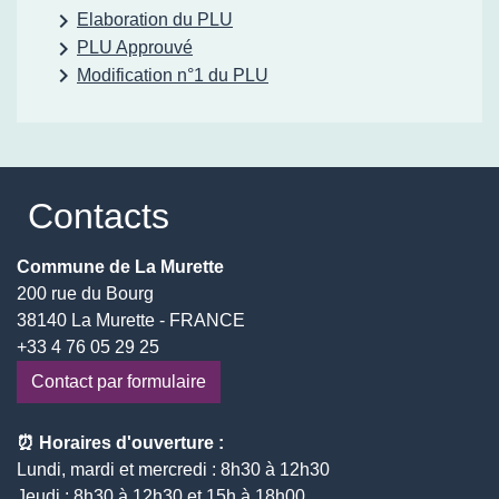
keyboard_arrow_right
Elaboration du PLU
keyboard_arrow_right
PLU Approuvé
keyboard_arrow_right
Modification n°1 du PLU
Contacts
Commune de La Murette
200 rue du Bourg
38140 La Murette - FRANCE
+33 4 76 05 29 25
Contact par formulaire
⏰ Horaires d'ouverture :
Lundi, mardi et mercredi : 8h30 à 12h30
Jeudi : 8h30 à 12h30 et 15h à 18h00