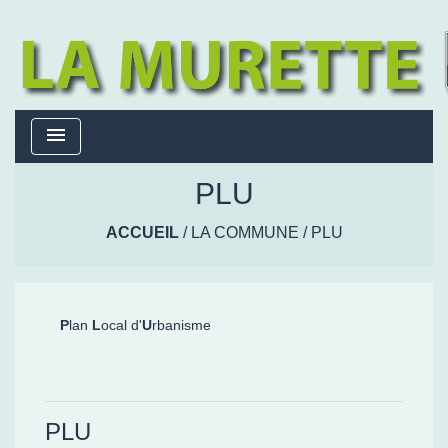
menu
PLU
ACCUEIL
/
LA COMMUNE
/
PLU
P
lan
L
ocal d'
U
rbanisme
PLU