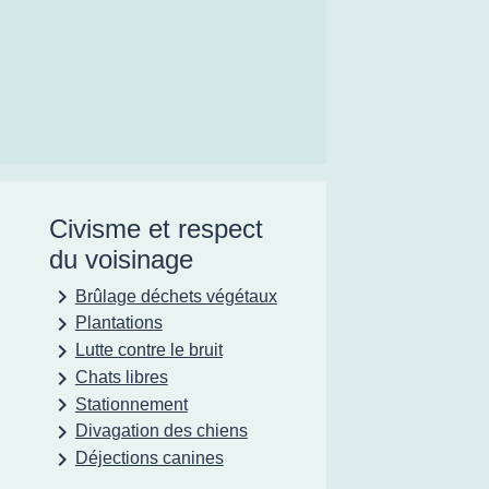
Civisme et respect
du voisinage
keyboard_arrow_right
Brûlage déchets végétaux
keyboard_arrow_right
Plantations
keyboard_arrow_right
Lutte contre le bruit
keyboard_arrow_right
Chats libres
keyboard_arrow_right
Stationnement
keyboard_arrow_right
Divagation des chiens
keyboard_arrow_right
Déjections canines