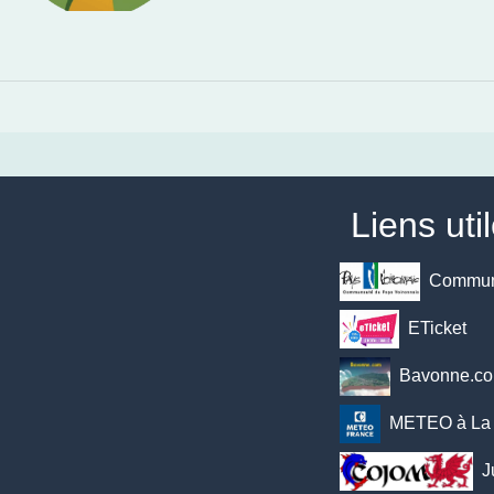
Liens uti
Communa
ETicket
Bavonne.c
METEO à La 
J