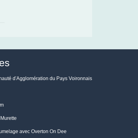
les
uté d'Agglomération du Pays Voironnais
om
Murette
umelage avec Overton On Dee